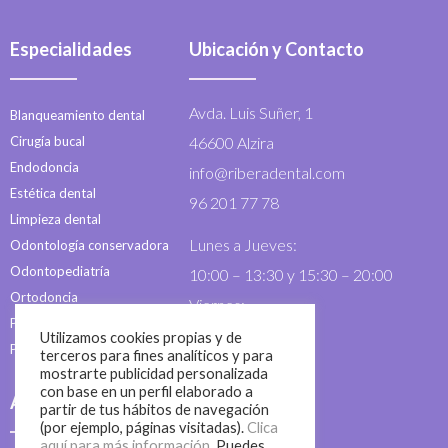
Especialidades
Ubicación y Contacto
Avda. Luis Suñer, 1
Blanqueamiento dental
Cirugía bucal
46600 Alzira
Endodoncia
info@riberadental.com
Estética dental
96 201 77 78
Limpieza dental
Lunes a Jueves:
Odontología conservadora
Odontopediatría
10:00 – 13:30 y 15:30 – 20:00
Ortodoncia
Viernes:
Periodoncia
10:00 – 13:30
Utilizamos cookies propias y de
Prótesis dentales
terceros para fines analíticos y para
mostrarte publicidad personalizada
con base en un perfil elaborado a
Acceso Rápido
partir de tus hábitos de navegación
(por ejemplo, páginas visitadas).
Clica
aquí para más información
. Puedes