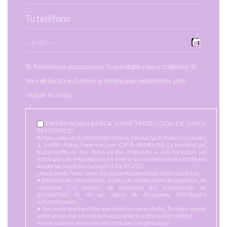
Te llamaremos para conocer tu patología y para confirmar la
hora de la cita en función al tiempo que necesitemos para
realizar tu visita.
INFORMACION BASICA SOBRE PROTECCION DE DATOS
PERSONALES
Responsable del tratamiento: Ribera Dental S.L.P. Avda. Luis Suñer,
1. 46600 Alzira (Valencia) con CIF B-98180458. La finalidad del
tratamiento de sus datos es dar respuesta a sus consultas y/o
solicitudes de información, en base a su consentimiento, facilitado
al aportar sus datos (artículo 6.1.a, RGPD)
Usted puede hacer valer los siguientes derechos sobre sus datos,
• Derecho de información, acceso, de rectificación, de oposición, de
supresión ("al olvido"), de limitación del tratamiento, de
portabilidad, de no ser objeto de decisiones individuales
automatizadas.
• Recuerde que ejercitar sus derechos es gratuito. También puede
usted presentar una reclamación ante la autoridad de control.
Puede usted acceder a la información completa aquí