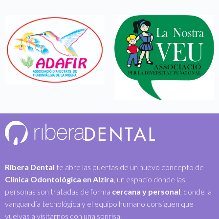
Ribera Dental
te abre las puertas de un nuevo concepto de
Clínica Odontológica en Alzira
, un espacio donde las
personas son tratadas de forma
cercana y personal
, donde la
vanguardia tecnológica y el equipo humano consiguen que
vuelvas a visitarnos con una sonrisa.